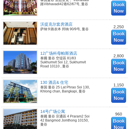
泰国曼谷 查图查克， Vibhavadi
路Vibhavadi42巷62/67号, 曼谷
Book
Now
沃提克尔套房酒店
2,250
萨纳卡路农本 邦纳 90/9号, 曼谷
Book
Now
12广场科母帕斯酒店
2,800
泰國 曼谷 空堤區 81/83
Sukhumvit Soi 12, Sukhumvit
Book
Road 10110 , 曼谷
Now
130 酒店& 住宅
1,150
泰国 曼谷 25 Lat Phrao Soi 130,
Khlong chan, Bangkapi, 曼谷
Book
Now
14号广场公寓
960
泰國 曼谷 宗通區 4 Praram2 Soi
42 Bangmod Jomthong 10150,
Book
曼谷
Now