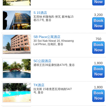
Now
S 15酒店
3,200
瓦塔纳 科隆拖邑-努瓦 素坤逸15
巷217号, 曼谷
Book
Now
SB Place公寓酒店
750
30 Soi Nak Niwat 16, Khwaeng
Lat Phrao, 拉袍区, 曼谷
Book
Now
SC公园酒店
1,800
通琅王宫39蓝康恒路474号, 曼谷
Book
Now
TK酒店
1,800
拉克斯 15巷查恩瓦塔纳路54/7
号, 曼谷
Book
Now