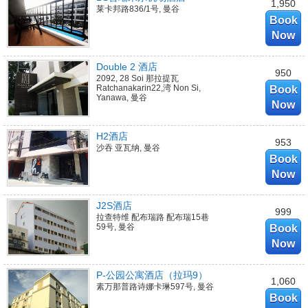
1,950
莱卡邦路836/1号, 曼谷
Book
Now
Double 2 酒店
950
2092, 28 Soi 那拉提瓦
Ratchanakarin22,湾 Non Si,
Book
Yanawa, 曼谷
Now
H2酒店
953
沙吞 亚瓦纳, 曼谷
Book
Now
J2S酒店
999
拉查特维 配布瑞路 配布瑞15巷
59号, 曼谷
Book
Now
P-公园公寓酒店（拉玛9）
1,060
素万那普路诗娜卡琳597号, 曼谷
Book