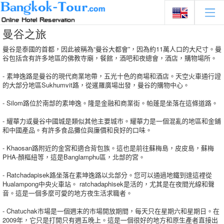
曼谷之旅
曼谷是泰國的首都，因此被稱為“曼谷大都會”，因為約11萬人口的大尺寸。
曼
谷包括含有許多地區的佛教寺廟，餐館，酒吧和夜總會，酒店，購物場所。
- 素坤逸路是曼谷的現代商業地帶，五光十色的商場和酒店。
天空火車通行證
的大部分地區Sukhumvit路，從暹羅廣場出發，曼谷的購物中心。
- Silom路位於南部的素坤逸。
隆是金融和商業街。
帕蓬是坐落在這條道路。
- 耀華力或曼谷中國城是類似其他主要城市。
耀華力是一個混亂的地區和金鋪
和中國產品。
有許多食品攤位與廉價和良好的口味。
- Khaosan路附近的金宮和適合背包族。
這也是前往蘇梅島，皮皮島，蘇梅
PHA-顏樞紐等，這是Banglamphu區，北部的宮。
- Ratchadapisek路坐落在素坤逸路以北部分。
您可以通過地鐵到達這裡從
Hualampong中央火車站。
ratchadaphisek是活的，尤其是在夜間光線和聲
音。
這是一個多麼可愛的地方夜生活求職者。
- Chatuchak市場是一個週末的市場開放期間，每天只在星期六和星期日。
在
2009年，它只是打開只有週五晚上。
這是一個很好的地方和原生產者直接出