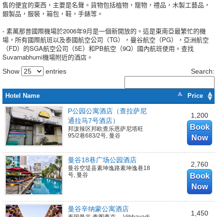
售的便宜的東西，主要是名聲。
貨物包括植物，寵物，禮品，木製工藝品，
銀製品，服裝，箱包，鞋，手錶等。
- 素萬那普國際機場於2006年9月是一個新開放的。
這是東南亞最繁忙的機
場，所有國際航班以及泰國航空公司（TG），曼谷航空（PG），亞洲航空
（FD）的SGA航空公司（5E）和PB航空（9Q）國內航班使用。
查找
Suvarnabhumi機場附近的酒店。
Show
entries
Search:
Hotel Name
Price
P公园公寓酒店（查拉萨尼
1,200
通拉马7号酒店）
Book
邦泼辣区邦欧查乐恩萨尼塔旺
95/2巷683/2号, 曼谷
Now
曼谷18巷广场公园酒店
2,760
曼谷空堤县素坤逸路素坤逸巷18
号, 曼谷
Book
Now
曼谷辛纳蒙公寓酒店
1,450