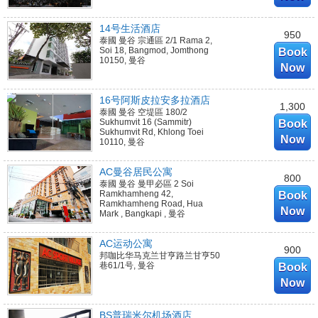
14号生活酒店
950
泰國 曼谷 宗通區 2/1 Rama 2,
Soi 18, Bangmod, Jomthong
Book
10150, 曼谷
Now
16号阿斯皮拉安多拉酒店
1,300
泰國 曼谷 空堤區 180/2
Sukhumvit 16 (Sammitr)
Book
Sukhumvit Rd, Khlong Toei
Now
10110, 曼谷
AC曼谷居民公寓
800
泰國 曼谷 曼甲必區 2 Soi
Ramkhamheng 42,
Book
Ramkhamheng Road, Hua
Now
Mark , Bangkapi , 曼谷
AC运动公寓
900
邦咖比华马克兰甘亨路兰甘亨50
巷61/1号, 曼谷
Book
Now
BS普瑞米尔机场酒店