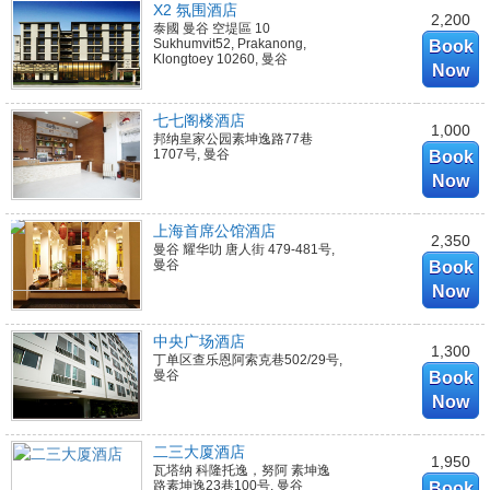
X2 氛围酒店
2,200
泰國 曼谷 空堤區 10
Sukhumvit52, Prakanong,
Book
Klongtoey 10260, 曼谷
Now
七七阁楼酒店
1,000
邦纳皇家公园素坤逸路77巷
1707号, 曼谷
Book
Now
上海首席公馆酒店
2,350
曼谷 耀华叻 唐人街 479-481号,
曼谷
Book
Now
中央广场酒店
1,300
丁单区查乐恩阿索克巷502/29号,
曼谷
Book
Now
二三大厦酒店
1,950
瓦塔纳 科隆托逸，努阿 素坤逸
路素坤逸23巷100号, 曼谷
Book